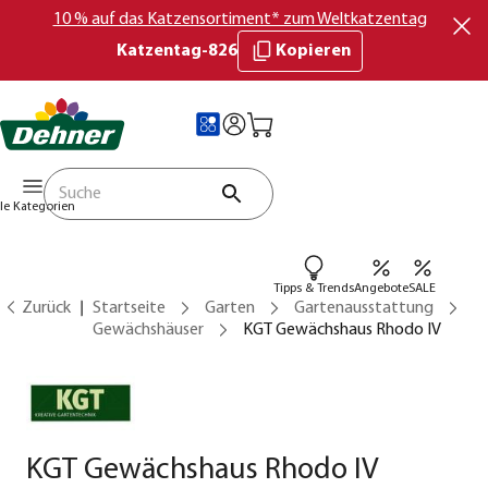
10 % auf das Katzensortiment* zum Weltkatzentag
Katzentag-826
Kopieren
lle Kategorien
Tipps & Trends
Angebote
SALE
Zurück
Startseite
Garten
Gartenausstattung
Gewächshäuser
KGT Gewächshaus Rhodo IV
KGT Gewächshaus Rhodo IV