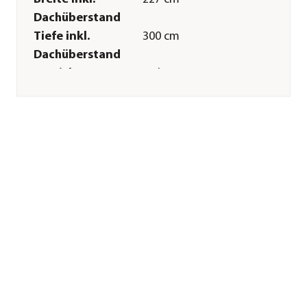
Dachüberstand
Tiefe inkl.
300 cm
Dachüberstand
Gewicht
72 kg
Innenmaß Breite
227 cm
Innenmaß Höhe
204 cm
Innenmaß Tiefe
300 cm
Breite Sockelmaß
227 cm
Tiefe Sockelmaß
300 cm
Grundfläche
6,8 m²
Firsthöhe
204 cm
Türhöhe
173 cm
Türbreite
71 cm
Glasstärke
6 mm
Merkmale
Farbe
Silber