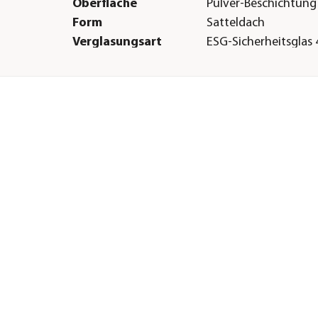
Oberfläche
Pulver-Beschichtung
Form
Satteldach
Verglasungsart
ESG-Sicherheitsglas 
mm|Hohlkammerpla
Türart
Doppeltüre
Boden
Ohne Boden
Herstellerangaben
Land
DE
Firma
Kreative Garten Te
E-Mail
info@kgt-gmbh.de
Straße
Rudolf-Diesel-Str.
Hausnummer
1