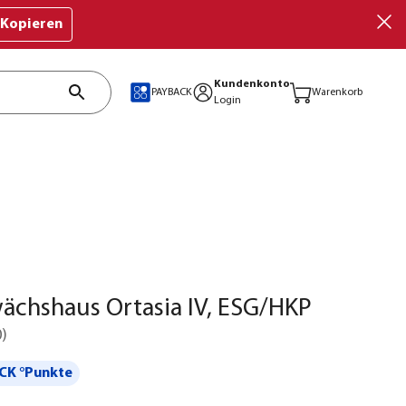
Kopieren
Kundenkonto
PAYBACK
Warenkorb
Login
chshaus Ortasia IV, ESG/HKP
0
)
CK °Punkte