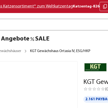
as Katzensortiment* zum Weltkatzentag
Katzentag-826
Angebote
SALE
ewächshäuser
KGT Gewächshaus Ortasia IV, ESG/HKP
KGT Gewä
(
2.161 PAYBA