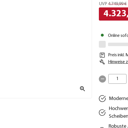
UVP
4.749,99 €
4.323
Online sof
Preis inkl.
Hinweise z
1
Moderne
Hochwert
Scheibe
Robuste 