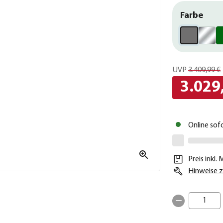
Farbe
UVP
3.409,99 €
3.029
Online sof
Preis inkl.
Hinweise z
1