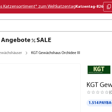
as Katzensortiment* zum Weltkatzentag
Katzentag-826
Angebote
SALE
ewächshäuser
KGT Gewächshaus Orchidee III
KGT Gewä
(
1.514 PAYBA