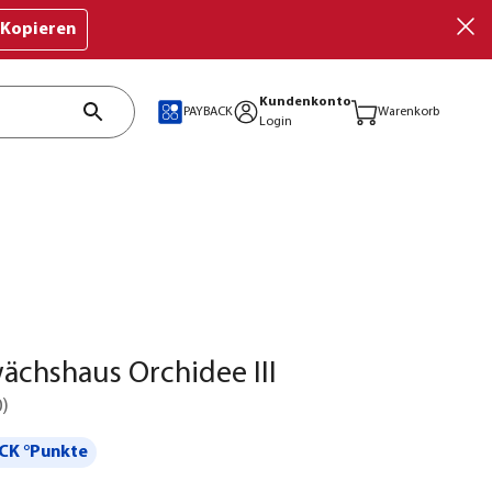
Kopieren
Kundenkonto
PAYBACK
Warenkorb
Login
chshaus Orchidee III
0
)
CK °Punkte