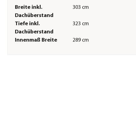
Breite inkl.
303 cm
Dachüberstand
Tiefe inkl.
323 cm
Dachüberstand
Innenmaß Breite
289 cm
Innenmaß Höhe
233 cm
Innenmaß Tiefe
315 cm
Breite Sockelmaß
297 cm
Tiefe Sockelmaß
323 cm
Grundfläche
9,6 m²
Firsthöhe
233 cm
Dachüberstand
3 cm
Türhöhe
204 cm
Türbreite
76 cm
Glasstärke
10 mm
Sonstiges