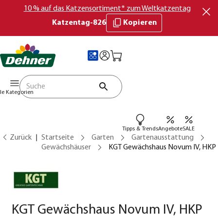
10 % auf das Katzensortiment* zum Weltkatzentag
Katzentag-826
Kopieren
lle Kategorien
Tipps & Trends
Angebote
SALE
Zurück
Startseite
Garten
Gartenausstattung
Gewächshäuser
KGT Gewächshaus Novum IV, HKP
KGT Gewächshaus Novum IV, HKP