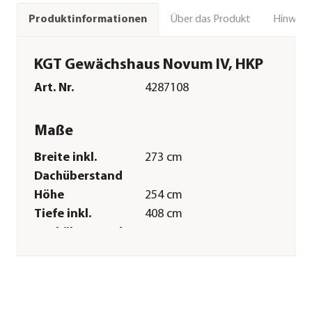
Über das Produkt
Hinweise
Produktinformationen
KGT Gewächshaus Novum IV, HKP
Art. Nr.
4287108
Maße
Breite inkl.
273 cm
Dachüberstand
Höhe
254 cm
Tiefe inkl.
408 cm
Dachüberstand
Innenmaß Breite
256 cm
Innenmaß Höhe
254 cm
Innenmaß Tiefe
397 cm
Breite Sockelmaß
267 cm