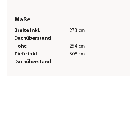
Maße
Breite inkl.
273 cm
Dachüberstand
Höhe
254 cm
Tiefe inkl.
308 cm
Dachüberstand
Innenmaß Breite
256 cm
Innenmaß Höhe
254 cm
Innenmaß Tiefe
297 cm
Breite Sockelmaß
267 cm
Tiefe Sockelmaß
308 cm
Dachüberstand
3 cm
Sonstiges
Marke
KGT