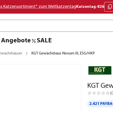
as Katzensortiment* zum Weltkatzentag
Katzentag-826
Angebote
SALE
ewächshäuser
KGT Gewächshaus Novum III, ESG/HKP
KGT Gew
(
2.421 PAYBA