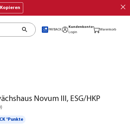
Kopieren
Kundenkonto
PAYBACK
Warenkorb
Login
ächshaus Novum III, ESG/HKP
0
)
CK °Punkte