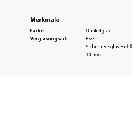
Merkmale
Farbe
Dunkelgrau
Verglasungsart
ESG-
Sicherheitsglas|Hoh
10 mm
Herstellerangaben
Land
DE