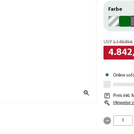
Farbe
UVP
5.149,99 €
4.842
Online sof
Preis inkl.
Hinweise z
1