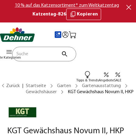
10 % auf das Katzensortiment* zum Weltkatzentag
Katzentag-826
Kopieren
lle Kategorien
Tipps & Trends
Angebote
SALE
Zurück
Startseite
Garten
Gartenausstattung
Gewächshäuser
KGT Gewächshaus Novum II, HKP
KGT Gewächshaus Novum II, HKP