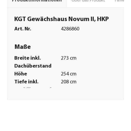
Über das Produkt
Hinweise
Produktinformationen
KGT Gewächshaus Novum II, HKP
Art. Nr.
4286860
Maße
Breite inkl.
273 cm
Dachüberstand
Höhe
254 cm
Tiefe inkl.
208 cm
Dachüberstand
Innenmaß Breite
256 cm
Innenmaß Höhe
254 cm
Innenmaß Tiefe
197 cm
Breite Sockelmaß
267 cm
Tiefe Sockelmaß
208 cm