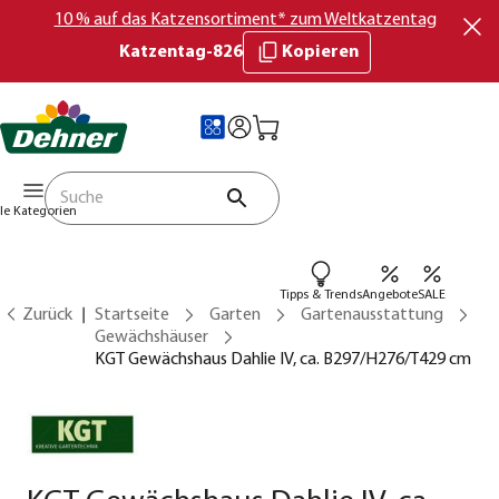
10 % auf das Katzensortiment* zum Weltkatzentag
Katzentag-826
Kopieren
lle Kategorien
Tipps & Trends
Angebote
SALE
Zurück
Startseite
Garten
Gartenausstattung
Gewächshäuser
KGT Gewächshaus Dahlie IV, ca. B297/H276/T429 cm