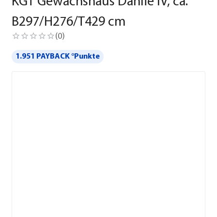
KGT Gewächshaus Dahlie IV, ca.
B297/H276/T429 cm
(
0
)
1.951 PAYBACK °Punkte