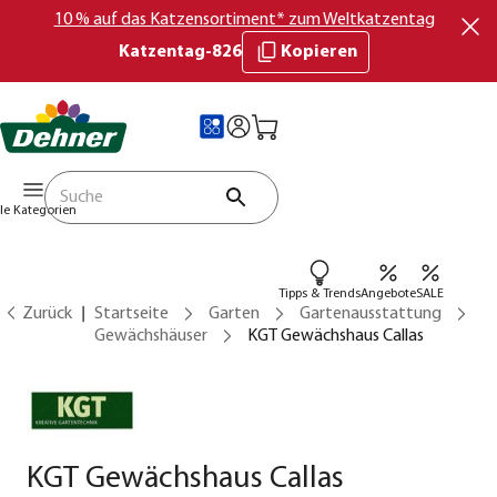
10 % auf das Katzensortiment* zum Weltkatzentag
Katzentag-826
Kopieren
lle Kategorien
Tipps & Trends
Angebote
SALE
Zurück
Startseite
Garten
Gartenausstattung
Gewächshäuser
KGT Gewächshaus Callas
KGT Gewächshaus Callas