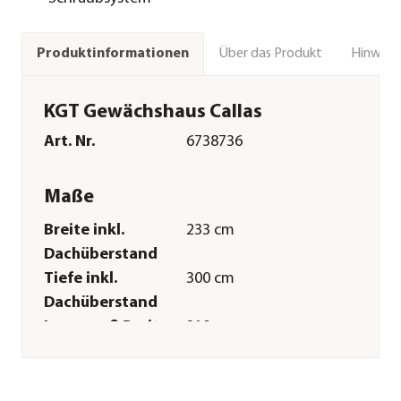
Über das Produkt
Hinweise
Produktinformationen
KGT Gewächshaus Callas
Art. Nr.
6738736
Maße
Breite inkl.
233 cm
Dachüberstand
Tiefe inkl.
300 cm
Dachüberstand
Innenmaß Breite
219 cm
Innenmaß Höhe
214 cm
Innenmaß Tiefe
292 cm
Breite Sockelmaß
227 cm