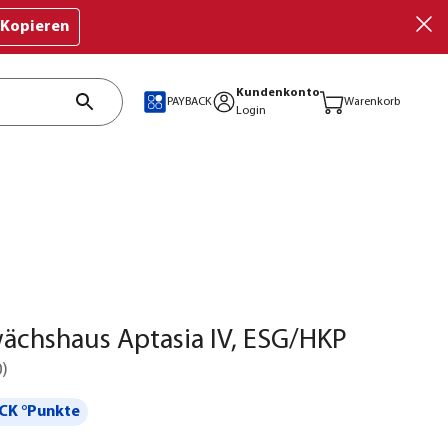
Kopieren
Kundenkonto
PAYBACK
Warenkorb
Login
ächshaus Aptasia IV, ESG/HKP
0
)
CK °Punkte