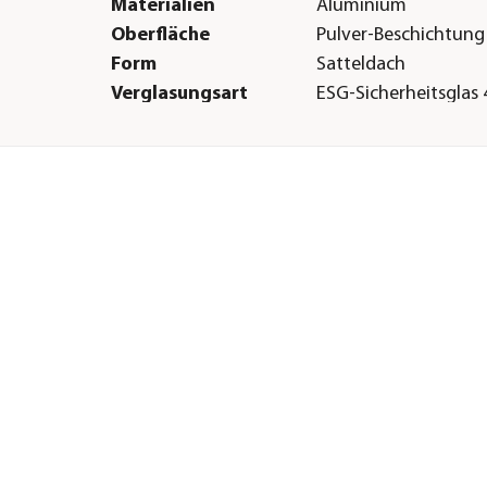
Materialien
Aluminium
Oberfläche
Pulver-Beschichtung
Form
Satteldach
Verglasungsart
ESG-Sicherheitsglas 
mm|Hohlkammerpla
Türart
Doppeltüre
Boden
Ohne Boden
Herstellerangaben
Land
DE
Firma
Kreative Garten Te
E-Mail
info@kgt-gmbh.de
Straße
Rudolf-Diesel-Str.