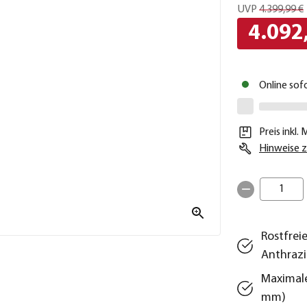
UVP
4.399,99 €
4.092
Online sof
Preis inkl.
Hinweise z
1
Rostfrei
Anthrazi
Maximale
mm)