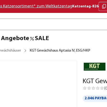
as Katzensortiment* zum Weltkatzentag
Katzentag-826
Angebote
SALE
ewächshäuser
KGT Gewächshaus Aptasia IV, ESG/HKP
KGT Gew
(
2.046 PAYBA