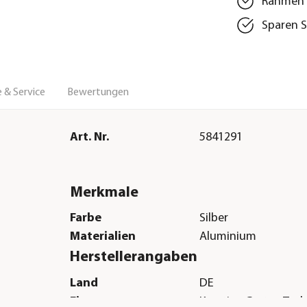
Rahmen w
Sparen S
 & Service
Bewertungen
Art. Nr.
5841291
Merkmale
Farbe
Silber
Materialien
Aluminium
Herstellerangaben
Land
DE
Firma
Kreative Garten Te