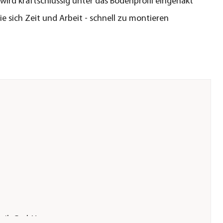
ird kraftschlüssig unter das Bodenprofil eingehakt
ie sich Zeit und Arbeit - schnell zu montieren
chnik GmbH