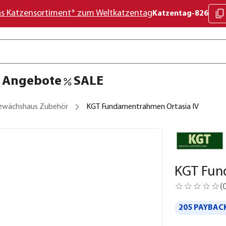
as Katzensortiment* zum Weltkatzentag
Katzentag-826
Angebote
SALE
ewächshaus Zubehör
KGT Fundamentrahmen Ortasia IV
KGT Fun
(
205 PAYBACK