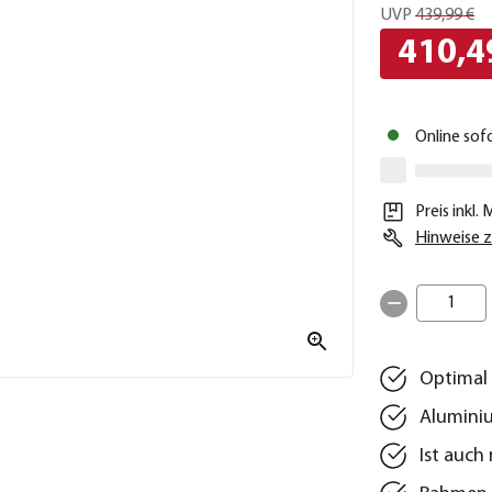
UVP
439,99 €
410,4
Online sof
Preis inkl.
Hinweise z
1
Optimal 
Alumini
Ist auch