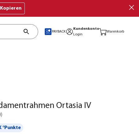
Kopieren
Kundenkonto
PAYBACK
Warenkorb
Login
damentrahmen Ortasia IV
0
)
 °Punkte