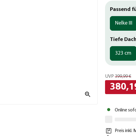
Passend f
Nelke III
Tiefe Dac
323 cm
UVP
399,99 €
380,1
Online sof
Preis inkl.