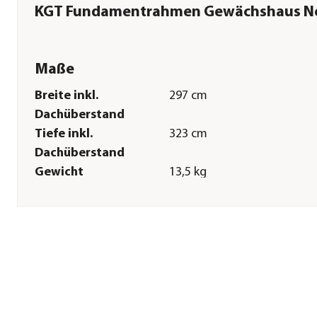
KGT Fundamentrahmen Gewächshaus N
Maße
Breite inkl.
297 cm
Dachüberstand
Tiefe inkl.
323 cm
Dachüberstand
Gewicht
13,5 kg
Breite Sockelmaß
297 cm
Tiefe Sockelmaß
323 cm
Sonstiges
Marke
KGT
Zertifizierung
Made in Germany
Garantie
15 Jahr(e)
Passend für
Nelke III