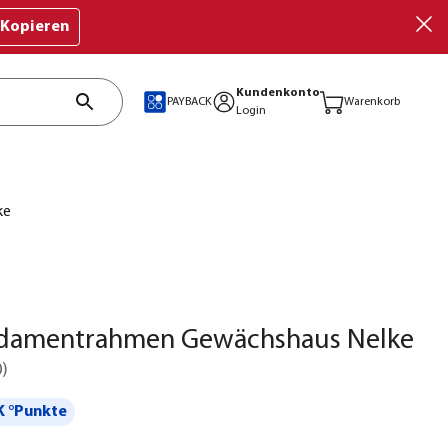
Kopieren
Kundenkonto
PAYBACK
Warenkorb
Login
ke
damentrahmen Gewächshaus Nelke
0
)
 °Punkte