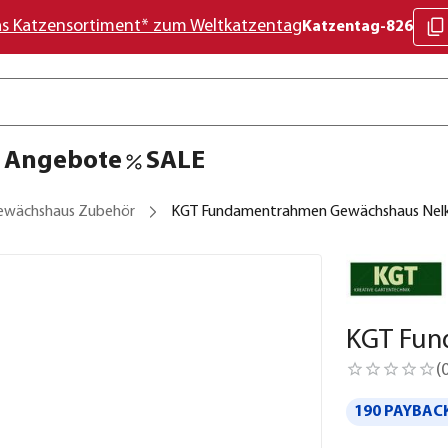
as Katzensortiment* zum Weltkatzentag
Katzentag-826
Angebote
SALE
ewächshaus Zubehör
KGT Fundamentrahmen Gewächshaus Nel
KGT Fun
(
190 PAYBACK