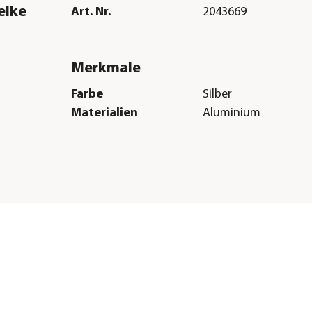
elke
Art. Nr.
2043669
Merkmale
Farbe
Silber
Materialien
Aluminium
Herstellerangaben
Land
DE
Firma
Kreative Garten Te
E-Mail
info@kgt-gmbh.de
Straße
Rudolf-Diesel-Str.