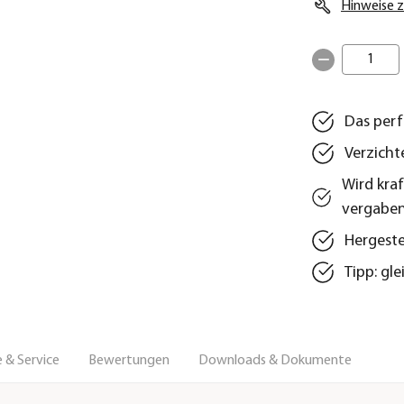
Hinweise z
1
Das perf
Verzicht
Wird kra
vergabe
Hergeste
Tipp: gl
 & Service
Bewertungen
Downloads & Dokumente