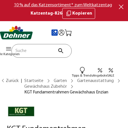
10 % auf das Katzensortiment* zum Weltkatzentag
Katzentag-826
Kopieren
lle Kategorien
Tipps & Trends
Angebote
SALE
Zurück
Startseite
Garten
Gartenausstattung
Gewächshaus Zubehör
KGT Fundamentrahmen Gewächshaus Enzian