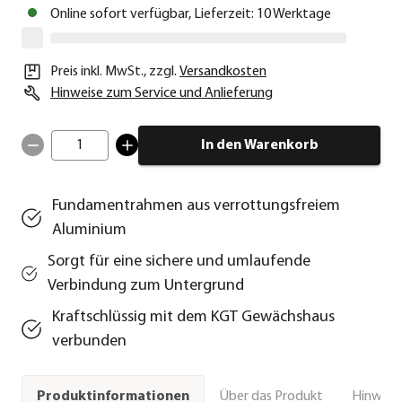
Online sofort verfügbar, Lieferzeit: 10 Werktage
Preis inkl. MwSt.
,
zzgl.
Versandkosten
Hinweise zum Service und Anlieferung
1
In den Warenkorb
Fundamentrahmen aus verrottungsfreiem
Aluminium
Sorgt für eine sichere und umlaufende
Verbindung zum Untergrund
Kraftschlüssig mit dem KGT Gewächshaus
verbunden
Über das Produkt
Hinweise
Produktinformationen