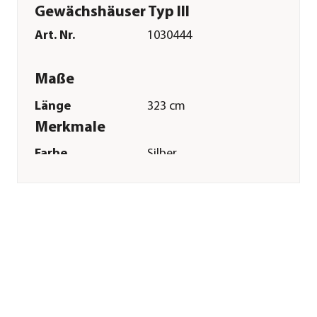
Gewächshäuser Typ III
Art. Nr.
1030444
Maße
Länge
323 cm
Merkmale
Farbe
Silber
Materialien
Aluminium
Sonstiges
Marke
KGT
Garantie
15 Jahr(e)
Passend für
Lilie III|Orchidee
III|Galant III|Novum
III|Iris III|Dahlie
III|Nelke III|Rose III