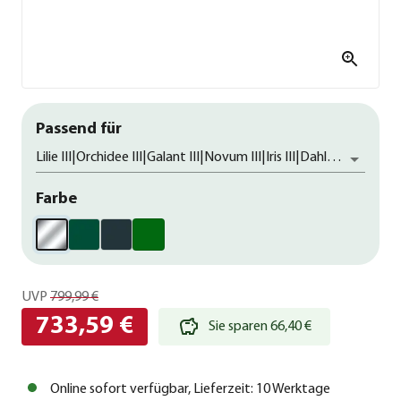
Passend für
Lilie III|Orchidee III|Galant III|Novum III|Iris III|Dahlie III|Nelke III|Rose III
Farbe
UVP
799,99 €
733,59 €
Sie sparen 66,40 €
Online sofort verfügbar, Lieferzeit: 10 Werktage