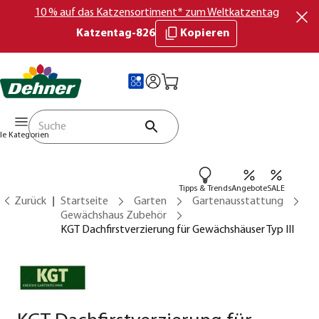
10 % auf das Katzensortiment* zum Weltkatzentag
Katzentag-826
Kopieren
lle Kategorien
Tipps & Trends
Angebote
SALE
Zurück
Startseite
Garten
Gartenausstattung
Gewächshaus Zubehör
KGT Dachfirstverzierung für Gewächshäuser Typ III