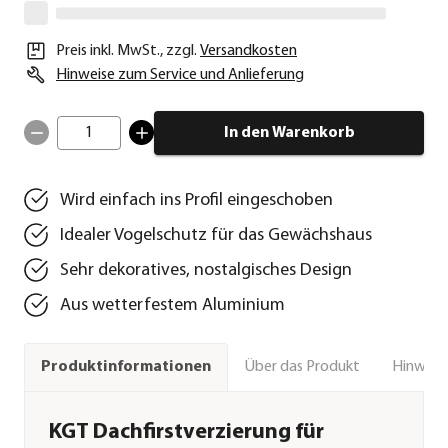
Preis inkl. MwSt.
,
zzgl.
Versandkosten
Hinweise zum Service und Anlieferung
1
In den Warenkorb
Wird einfach ins Profil eingeschoben
Idealer Vogelschutz für das Gewächshaus
Sehr dekoratives, nostalgisches Design
Aus wetterfestem Aluminium
Über das Produkt
Hinweise
Produktinformationen
KGT Dachfirstverzierung für