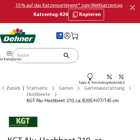
10 % auf das Katzensortiment* zum Weltkatzentag
Katzentag-826
Kopieren
lle Kategorien
Tipps & Trends
Angebote
SALE
Zurück
Startseite
Garten
Gartenausstattung
Hochbeete
KGT Alu-Hochbeet 210, ca. B205/H77/T45 cm