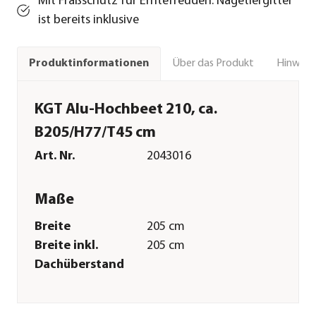
Mit Fraßschutz für Erntefreuden: Nagetiergitter
ist bereits inklusive
Über das Produkt
Hinweise
Produktinformationen
KGT Alu-Hochbeet 210, ca.
B205/H77/T45 cm
Art. Nr.
2043016
Maße
Breite
205 cm
Breite inkl.
205 cm
Dachüberstand
Höhe
77 cm
Tiefe
45 cm