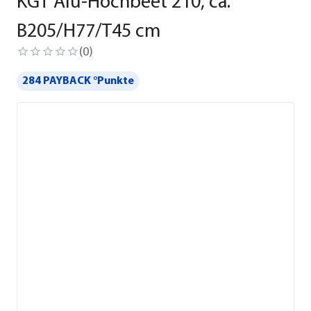
KGT Alu-Hochbeet 210, ca.
B205/H77/T45 cm
(
0
)
284 PAYBACK °Punkte