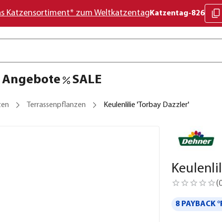
as Katzensortiment* zum Weltkatzentag
Katzentag-826
Angebote
SALE
zen
Terrassenpflanzen
Keulenlilie 'Torbay Dazzler'
Keulenlil
(
8 PAYBACK °