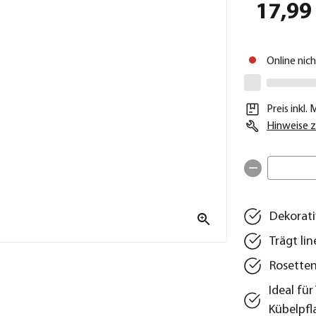
17,99
Online nic
Preis inkl.
Hinweise z
Dekorati
Trägt li
Rosetten
Ideal fü
Kübelpf