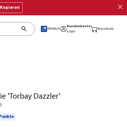
Kopieren
Kundenkonto
PAYBACK
Warenkorb
Login
ie 'Torbay Dazzler'
0
)
Punkte