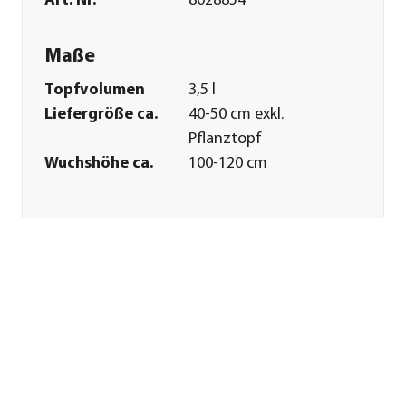
Art. Nr.
8028854
Maße
Topfvolumen
3,5 l
Liefergröße ca.
40-50 cm exkl.
Pflanztopf
Wuchshöhe ca.
100-120 cm
Merkmale
Farbe
Dunkelgrün|Creme
Blütezeit
Juli|August
Wuchsform
aufrecht
Besonderheiten
Insektenfreundlich|Blütensch
Lebenszyklus
mehrjährig
Pflege
Standort
sonnig|warm