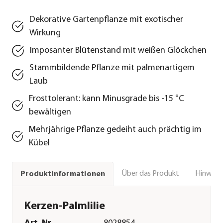
Dekorative Gartenpflanze mit exotischer
Wirkung
Imposanter Blütenstand mit weißen Glöckchen
Stammbildende Pflanze mit palmenartigem
Laub
Frosttolerant: kann Minusgrade bis -15 °C
bewältigen
Mehrjährige Pflanze gedeiht auch prächtig im
Kübel
Über das Produkt
Hinweise
Produktinformationen
Kerzen-Palmlilie