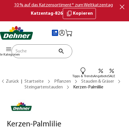
10 % auf das Katzensortiment* zum Weltkatzentag
Katzentag-826
Kopieren
lle Kategorien
Tipps & Trends
Angebote
SALE
Zurück
Startseite
Pflanzen
Stauden & Gräser
Steingartenstauden
Kerzen-Palmlilie
Kerzen-Palmlilie