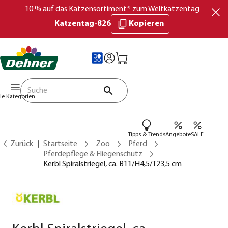
10 % auf das Katzensortiment* zum Weltkatzentag
Katzentag-826
Kopieren
lle Kategorien
Tipps & Trends
Angebote
SALE
Zurück
Startseite
Zoo
Pferd
Pferdepflege & Fliegenschutz
Kerbl Spiralstriegel, ca. B11/H4,5/T23,5 cm