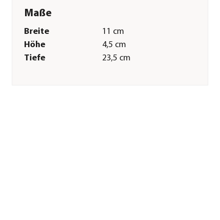
Maße
Breite
11 cm
Höhe
4,5 cm
Tiefe
23,5 cm
Merkmale
Farbe
Silber
Materialien
Metall|Kunststoff
Sonstiges
Marke
Kerbl
Tierart
Pferde
Herstellerangaben
Land
DE
Firma
Albert Kerbl GmbH
E-Mail
info@kerbl.com