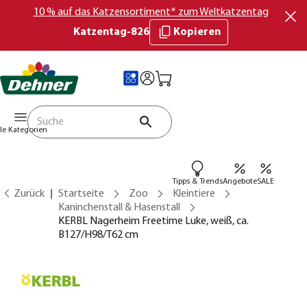
10 % auf das Katzensortiment* zum Weltkatzentag
Katzentag-826
Kopieren
lle Kategorien
Tipps & Trends
Angebote
SALE
Zurück
Startseite
Zoo
Kleintiere
Kaninchenstall & Hasenstall
KERBL Nagerheim Freetime Luke, weiß, ca.
B127/H98/T62 cm