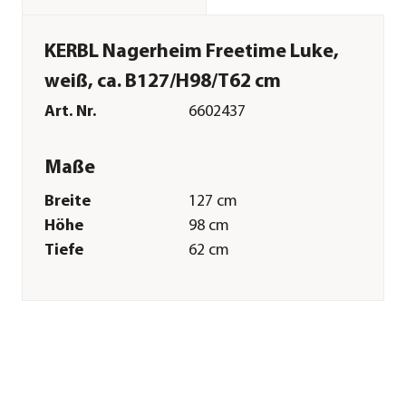
KERBL Nagerheim Freetime Luke,
weiß, ca. B127/H98/T62 cm
Art. Nr.
6602437
Maße
Breite
127 cm
Höhe
98 cm
Tiefe
62 cm
Merkmale
Farbe
Weiß|Grau
Materialien
Holz|Kunststoff|Metall|Bitumen
Ausführung
mit Freigehege
Sonstiges