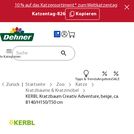
10 % auf das Katzensortiment* zum Weltkatzentag
Katzentag-826
Kopieren
lle Kategorien
Tipps & Trends
Angebote
SALE
Zurück
Startseite
Zoo
Katze
Kratzbäume & Kratzmöbel
KERBL Kratzbaum Creativ Adventure, beige, ca.
B140/H150/T50 cm