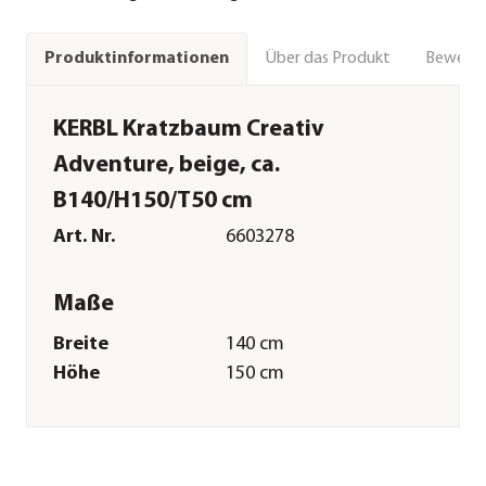
Über das Produkt
Bewert
Produktinformationen
KERBL Kratzbaum Creativ
Adventure, beige, ca.
B140/H150/T50 cm
Art. Nr.
6603278
Maße
Breite
140 cm
Höhe
150 cm
Tiefe
50 cm
Gewicht
24,2 kg
Merkmale