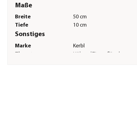
Maße
Breite
50 cm
Tiefe
10 cm
Sonstiges
Marke
Kerbl
Tierart
Hühner|Ziergeflügel
Lebensphase
Junior