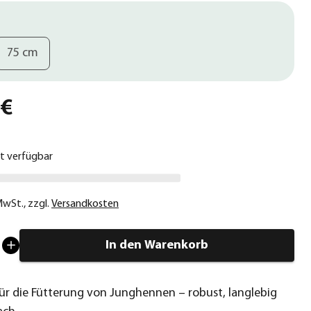
75 cm
 €
ht verfügbar
 MwSt.
,
zzgl.
Versandkosten
In den Warenkorb
für die Fütterung von Junghennen – robust, langlebig