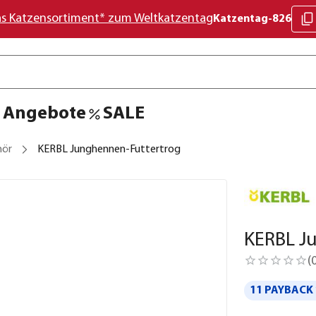
as Katzensortiment* zum Weltkatzentag
Katzentag-826
Angebote
SALE
hör
KERBL Junghennen-Futtertrog
KERBL J
(
11 PAYBACK 