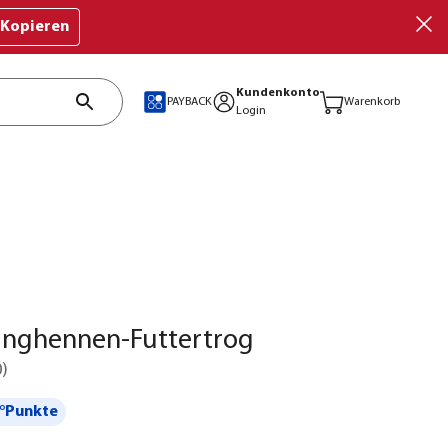
Kopieren
Kundenkonto
PAYBACK
Warenkorb
Login
unghennen-Futtertrog
0
)
°Punkte