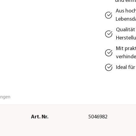
und einf
Aus hoch
Lebensd
Qualität
Herstell
Mit prak
verhinde
Ideal fü
ungen
Art. Nr.
5046982