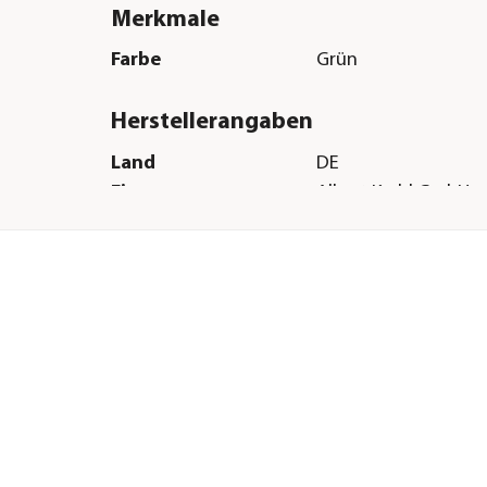
Merkmale
Farbe
Grün
Herstellerangaben
Land
DE
Firma
Albert Kerbl GmbH
E-Mail
info@kerbl.com
Straße
Felizenzell
Hausnummer
9
Postleitzahl
84428
Stadt
Buchbach