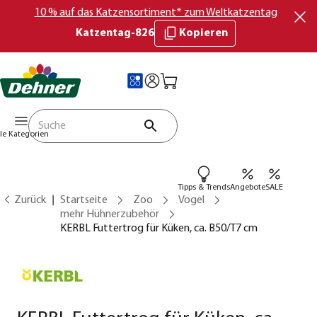
10 % auf das Katzensortiment* zum Weltkatzentag
Katzentag-826
Kopieren
lle Kategorien
Tipps & Trends
Angebote
SALE
Zurück
Startseite
Zoo
Vogel
mehr Hühnerzubehör
KERBL Futtertrog für Küken, ca. B50/T7 cm