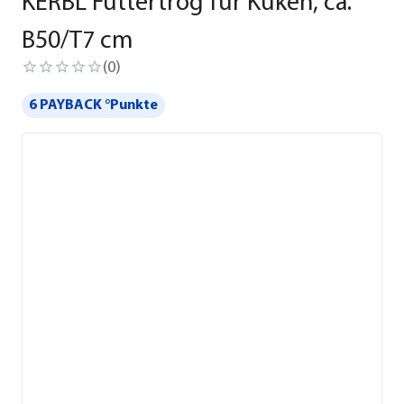
KERBL Futtertrog für Küken, ca.
B50/T7 cm
(
0
)
6 PAYBACK °Punkte