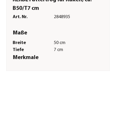
B50/T7 cm
Art. Nr.
2848935
Maße
Breite
50 cm
Tiefe
7 cm
Merkmale
Materialien
Metall
Sonstiges
Marke
Kerbl
Tierart
Küken|Hühner|Ziergeflügel
Herstellerangaben
Land
DE