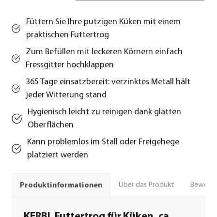
Füttern Sie Ihre putzigen Küken mit einem
praktischen Futtertrog
Zum Befüllen mit leckeren Körnern einfach
Fressgitter hochklappen
365 Tage einsatzbereit: verzinktes Metall hält
jeder Witterung stand
Hygienisch leicht zu reinigen dank glatten
Oberflächen
Kann problemlos im Stall oder Freigehege
platziert werden
Über das Produkt
Bewert
Produktinformationen
KERBL Futtertrog für Küken, ca.