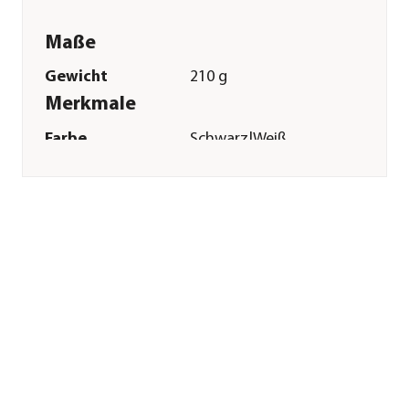
Maße
Gewicht
210 g
Merkmale
Farbe
Schwarz|Weiß
Materialien
Polyester
Sonstiges
Marke
Kerbl
Tierart
Pferde
Herstellerangaben
Land
DE
Firma
Albert Kerbl GmbH
E-Mail
info@kerbl.com
Straße
Felizenzell