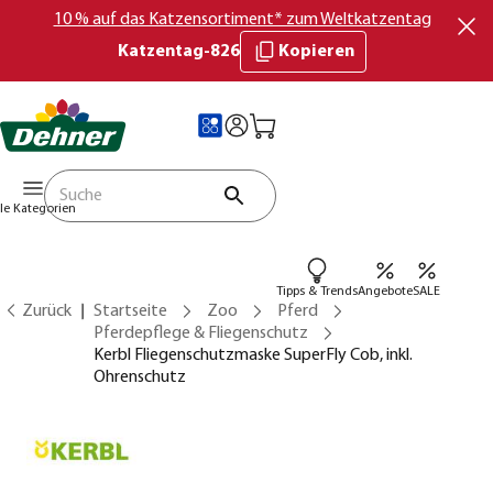
10 % auf das Katzensortiment* zum Weltkatzentag
Katzentag-826
Kopieren
lle Kategorien
Tipps & Trends
Angebote
SALE
Zurück
Startseite
Zoo
Pferd
Pferdepflege & Fliegenschutz
Kerbl Fliegenschutzmaske SuperFly Cob, inkl.
Ohrenschutz