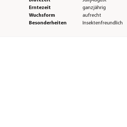
Blütezeit
Juli|August
Erntezeit
ganzjährig
Wuchsform
aufrecht
Besonderheiten
Insektenfreundlich
Lebenszyklus
mehrjährig
Einsatzbereich
Würzkraut|Heilkraut
Sonstiges
Marke
Dehner
altig
Qualität
Markenqualität