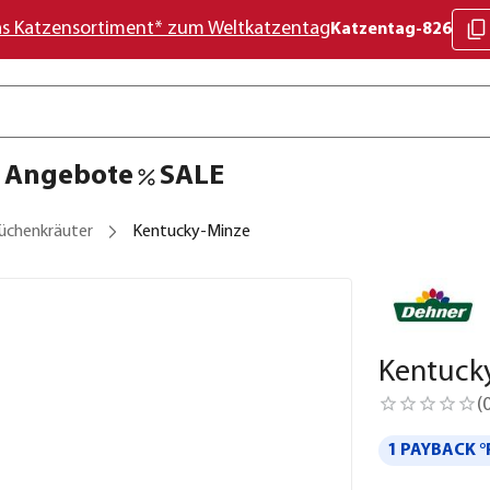
as Katzensortiment* zum Weltkatzentag
Katzentag-826
Angebote
SALE
üchenkräuter
Kentucky-Minze
Kentuck
(
1 PAYBACK °