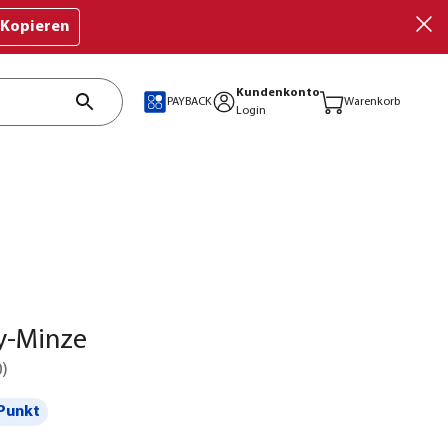
Kopieren
Kundenkonto
PAYBACK
Warenkorb
Login
y-Minze
0
)
Punkt