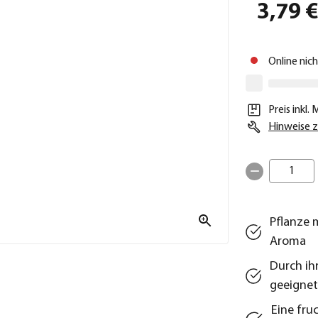
3,79 
Online nic
Preis inkl.
Hinweise z
1
Pflanze 
Aroma
Durch ih
geeigne
Eine fru