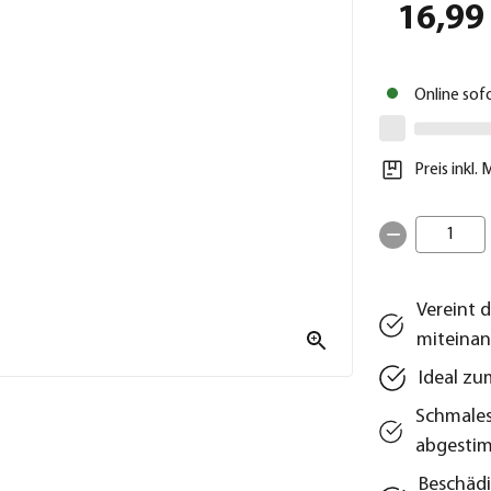
16,99
Online sof
Preis inkl.
1
Vereint d
miteinan
Ideal zu
Schmales
abgesti
Beschädi