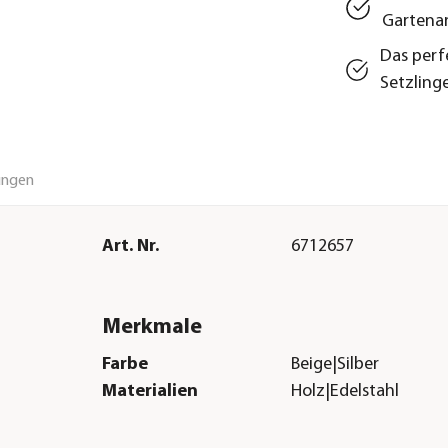
Gartenar
Das perf
Setzling
ungen
Art. Nr.
6712657
Merkmale
Farbe
Beige|Silber
Materialien
Holz|Edelstahl