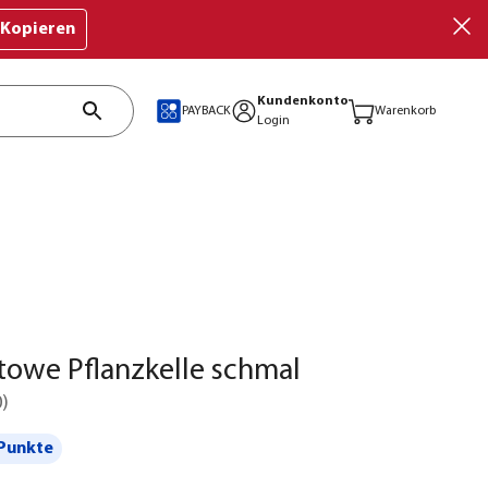
Kopieren
Kundenkonto
PAYBACK
Warenkorb
Login
towe Pflanzkelle schmal
0
)
Punkte