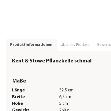
Über das Produkt
Bewert
Produktinformationen
Kent & Stowe Pflanzkelle schmal
Maße
Länge
32,5 cm
Breite
6,5 cm
Höhe
5 cm
Gewicht
260 g