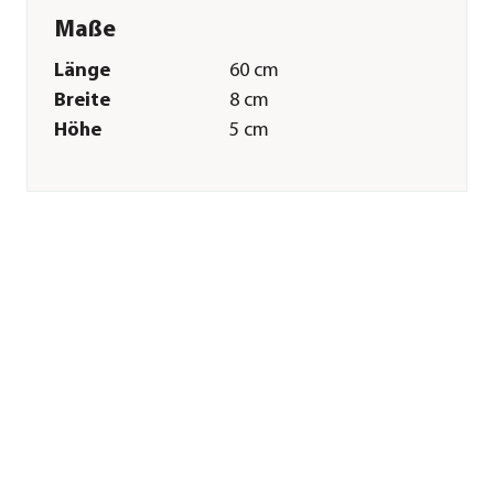
Maße
Länge
60 cm
Breite
8 cm
Höhe
5 cm
Gewicht
480 g
Merkmale
Farbe
Beige|Silber
Materialien
Holz|Edelstahl
Sonstiges
Marke
Kent & Stowe
Herstellerangaben
Land
DE
Firma
KNET & STOWE
Werkzeuge