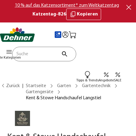
10 % auf das Katzensortiment* zum Weltkatzentag
Katzentag-826
Kopieren
lle Kategorien
Tipps & Trends
Angebote
SALE
Zurück
Startseite
Garten
Gartentechnik
Gartengeräte
Kent & Stowe Handschaufel Langstiel