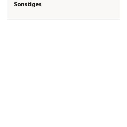
Sonstiges
Marke
Katlenburger
Allergene
enthält Sulfite
Inverkehrbringer
Katlenburger