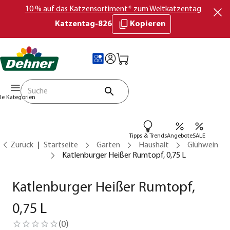
10 % auf das Katzensortiment* zum Weltkatzentag
Katzentag-826
Kopieren
lle Kategorien
Tipps & Trends
Angebote
SALE
Zurück
Startseite
Garten
Haushalt
Glühwein
Katlenburger Heißer Rumtopf, 0,75 L
Katlenburger Heißer Rumtopf,
0,75 L
(
0
)