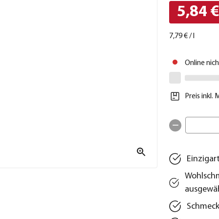
5,84 
7,79 €
/
l
Online nic
Preis inkl.
Einzigar
Wohlschm
ausgewä
Schmeckt