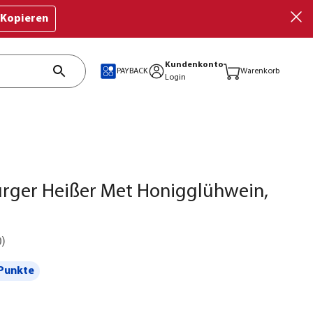
Kopieren
Kundenkonto
PAYBACK
Warenkorb
Login
urger Heißer Met Honigglühwein,
0
)
Punkte