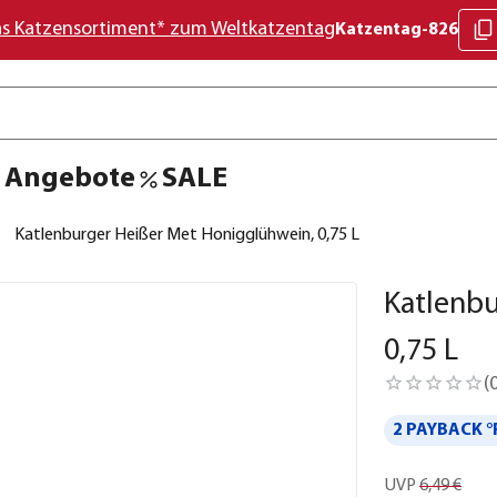
as Katzensortiment* zum Weltkatzentag
Katzentag-826
Angebote
SALE
Katlenburger Heißer Met Honigglühwein, 0,75 L
Katlenb
0,75 L
(
2 PAYBACK °
UVP
6,49 €