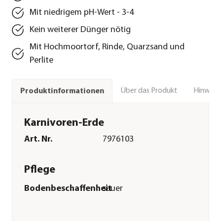
Mit niedrigem pH-Wert - 3-4
Kein weiterer Dünger nötig
Mit Hochmoortorf, Rinde, Quarzsand und
Perlite
Über das Produkt
Hinweise
Produktinformationen
Karnivoren-Erde
Art. Nr.
7976103
Pflege
Bodenbeschaffenheit
sauer