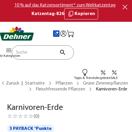
10 % auf das Katzensortiment* zum Weltkatzentag
Katzentag-826
Kopieren
lle Kategorien
Tipps & Trends
Angebote
SALE
Zurück
Startseite
Pflanzen
Grüne Zimmerpflanzen
Fleischfressende Pflanzen
Karnivoren-Erde
Karnivoren-Erde
(
0
)
3 PAYBACK °Punkte