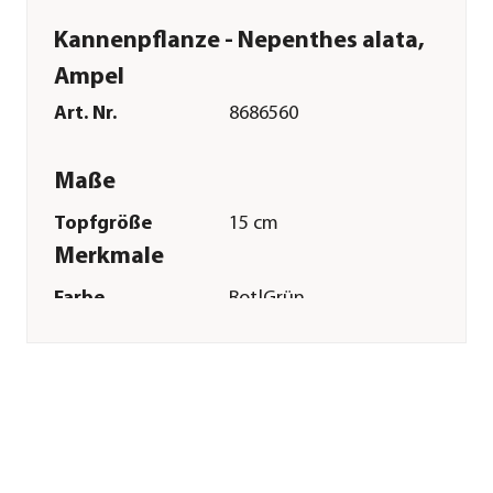
Kannenpflanze - Nepenthes alata,
Ampel
Art. Nr.
8686560
Maße
Topfgröße
15 cm
Merkmale
Farbe
Rot|Grün
Wuchsform
Ampel
Besonderheiten
immergrün
Pflege
Standort
hell|sonnig|halbschattig|warm|
Gießempfehlung
Viel
Bodenbeschaffenheit
sauer|feucht