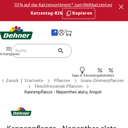
10 % auf das Katzensortiment* zum Weltkatzentag
Katzentag-826
Kopieren
lle Kategorien
Tipps & Trends
Angebote
SALE
Zurück
Startseite
Pflanzen
Grüne Zimmerpflanzen
Fleischfressende Pflanzen
Kannenpflanze - Nepenthes alata, Ampel