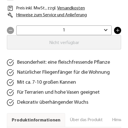
Preis inkl. MwSt.
,
zzgl.
Versandkosten
Hinweise zum Service und Anlieferung
1
Nicht verfügbar
Besonderheit: eine fleischfressende Pflanze
Natürlicher Fliegenfänger für die Wohnung
Mit ca. 7-10 großen Kannen
Für Terrarien und hohe Vasen geeignet
Dekorativ überhängender Wuchs
Über das Produkt
Hinweise
Produktinformationen