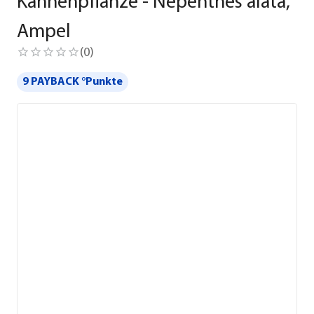
Kannenpflanze - Nepenthes alata,
Ampel
(
0
)
9 PAYBACK °Punkte