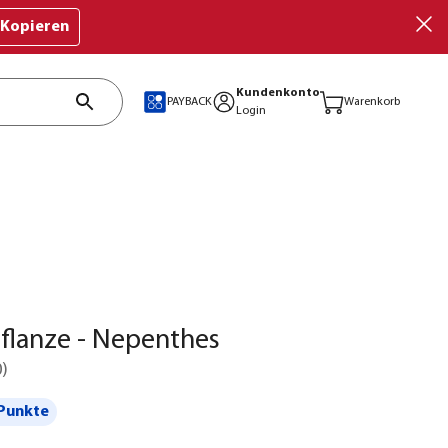
Kopieren
Kundenkonto
PAYBACK
Warenkorb
Login
flanze - Nepenthes
0
)
Punkte