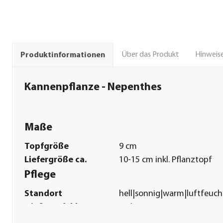
Über das Produkt
Hinweise
Produktinformationen
Kannenpflanze - Nepenthes
Maße
Topfgröße
9 cm
Liefergröße ca.
10-15 cm inkl. Pflanztopf
Pflege
Standort
hell|sonnig|warm|luftfeuch
Gießempfehlung
Viel
Bodenbeschaffenheit
feucht|sauer