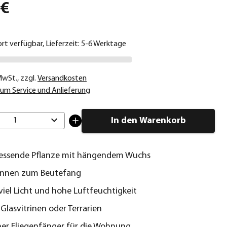
 €
ort verfügbar, Lieferzeit: 5-6 Werktage
 MwSt.
,
zzgl.
Versandkosten
um Service und Anlieferung
In den Warenkorb
1
ressende Pflanze mit hängendem Wuchs
Kannen zum Beutefang
viel Licht und hohe Luftfeuchtigkeit
 Glasvitrinen oder Terrarien
her Fliegenfänger für die Wohnung