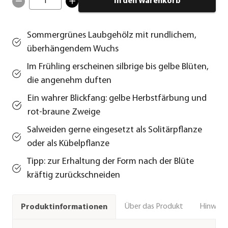
1
In den Warenkorb
Sommergrünes Laubgehölz mit rundlichem,
überhängendem Wuchs
Im Frühling erscheinen silbrige bis gelbe Blüten,
die angenehm duften
Ein wahrer Blickfang: gelbe Herbstfärbung und
rot-braune Zweige
Salweiden gerne eingesetzt als Solitärpflanze
oder als Kübelpflanze
Tipp: zur Erhaltung der Form nach der Blüte
kräftig zurückschneiden
Über das Produkt
Hinweise
Produktinformationen