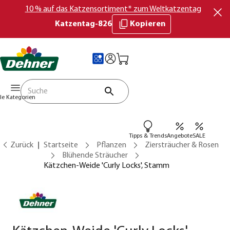
10 % auf das Katzensortiment* zum Weltkatzentag
Katzentag-826
Kopieren
lle Kategorien
Tipps & Trends
Angebote
SALE
Zurück
Startseite
Pflanzen
Ziersträucher & Rosen
Blühende Sträucher
Kätzchen-Weide 'Curly Locks', Stamm