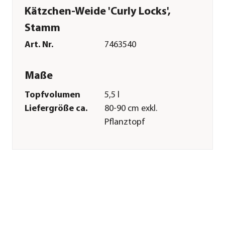
Kätzchen-Weide 'Curly Locks',
Stamm
Art. Nr.
7463540
Maße
Topfvolumen
5,5 l
Liefergröße ca.
80-90 cm exkl.
Pflanztopf
Wuchshöhe ca.
100-150 cm
Merkmale
Farbe
Grün|Silber|Gelb
Blütezeit
März|April
Duft
duftend
Wuchsform
Stämmchen|
überhängend