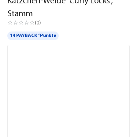
Kätzchen-Weide 'Curly Locks',
Stamm
(
0
)
14 PAYBACK °Punkte