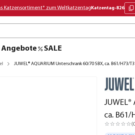
as Katzensortiment* zum Weltkatzentag
Katzentag-826
Angebote
SALE
el
JUWEL® AQUARIUM Unterschrank 60/70 SBX, ca. B61/H73/T3
JUWEL® 
ca. B61
(