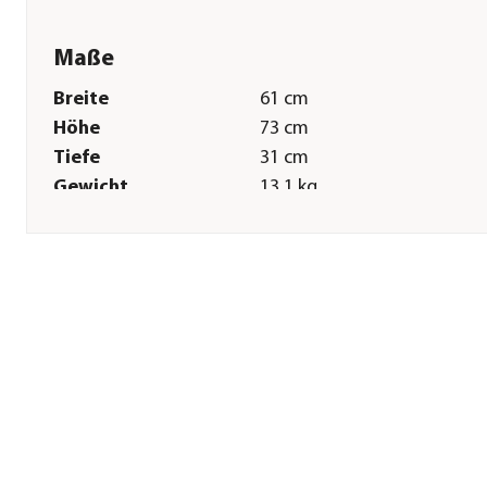
Maße
Breite
61 cm
Höhe
73 cm
Tiefe
31 cm
Gewicht
13,1 kg
Sonstiges
Marke
JUWEL® AQUARIUM
Lieferumfang
Unterschrank inkl.
Montagematerial &
Montageanleitung
Hinweis
Traglast: 200 kg / Geeignet 
JUWEL® Aquarium Primo 60
Montagezustand
Lieferung erfolgt zerlegt