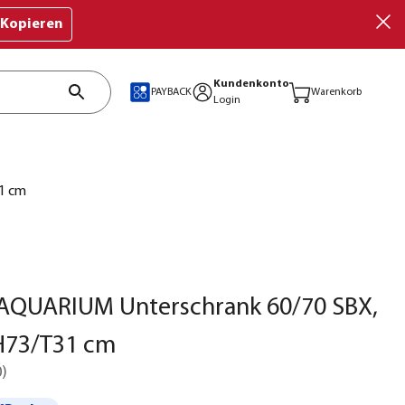
Kopieren
Kundenkonto
PAYBACK
Warenkorb
Login
1 cm
AQUARIUM Unterschrank 60/70 SBX,
/H73/T31 cm
0
)