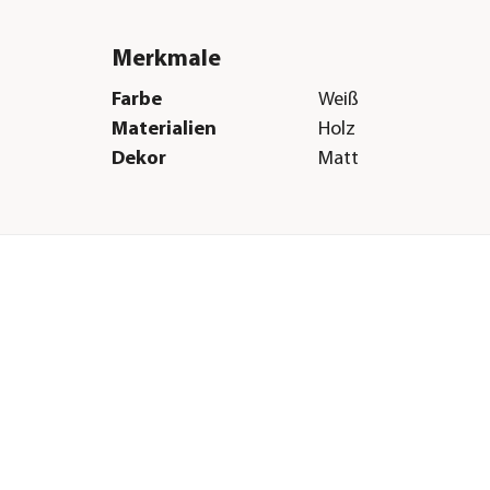
Merkmale
Farbe
Weiß
Materialien
Holz
Dekor
Matt
Herstellerangaben
Land
DE
Firma
JUWEL Aquarium AG 
E-Mail
service@juwel-aqua
Straße
Karl-Göx Str.
für
Hausnummer
1
/70
Postleitzahl
27356
Stadt
Rotenburg