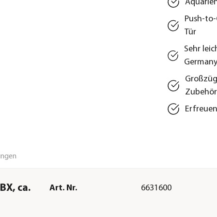
Aquarien
Push-to-
Tür
Sehr lei
German
Großzügi
Zubehör
Erfreuen
ungen
X, ca.
Art. Nr.
6631600