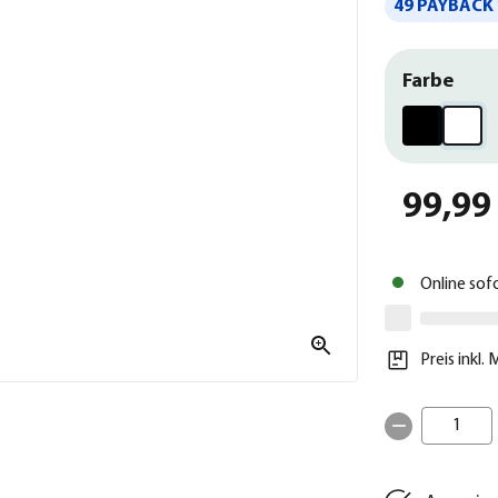
49 PAYBACK 
Farbe
99,99
Online sof
Preis inkl.
1