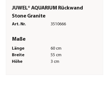
JUWEL® AQUARIUM Rückwand
Stone Granite
Art. Nr.
3510666
Maße
Länge
60 cm
Breite
55 cm
Höhe
3 cm
Merkmale
Materialien
Polyurethan
Verpackung
Karton
Einsatzbereich
Süßwasser|Meerwasser
Sonstiges
Marke
JUWEL® AQUARIUM