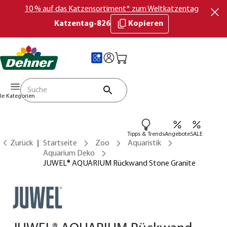
10 % auf das Katzensortiment* zum Weltkatzentag
Katzentag-826
Kopieren
lle Kategorien
Tipps & Trends
Angebote
SALE
Zurück
Startseite
Zoo
Aquaristik
Aquarium Deko
JUWEL® AQUARIUM Rückwand Stone Granite