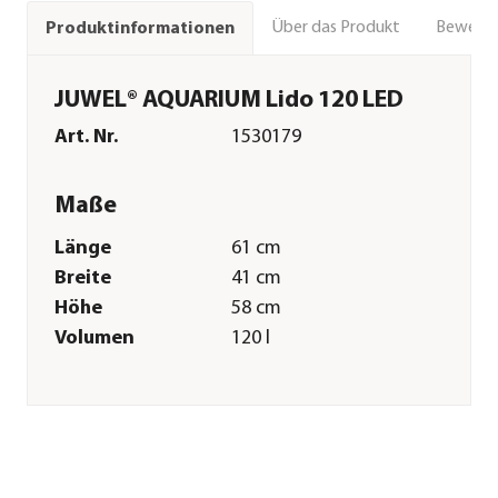
Über das Produkt
Bewert
Produktinformationen
JUWEL® AQUARIUM Lido 120 LED
Art. Nr.
1530179
Maße
Länge
61 cm
Breite
41 cm
Höhe
58 cm
Volumen
120 l
Merkmale
Farbe
Schwarz
Dekor
ohne Dekor
Einsatzbereich
Süßwasser