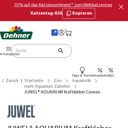
10 % auf das Katzensortiment* zum Weltkatzentag
Katzentag-826
Kopieren
lle Kategorien
Tipps & Trends
Angebote
SALE
Zurück
Startseite
Zoo
Aquaristik
mehr Aquarium Zubehör
JUWEL® AQUARIUM Kraftkleber Conexo