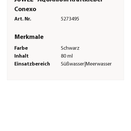
Conexo
Art. Nr.
5273495
Merkmale
Farbe
Schwarz
Inhalt
80 ml
Einsatzbereich
Süßwasser|Meerwasser
Sonstiges
Marke
JUWEL® AQUARIUM
Herstellerangaben
Land
DE
Firma
JUWEL Aquarium AG
& Co. KG
E-Mail
service@juwel-