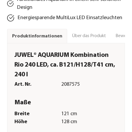
Design
Energiesparende MultiLux LED Einsatzleuchten
Über das Produkt
Bewert
Produktinformationen
JUWEL® AQUARIUM Kombination
Rio 240 LED, ca. B121/H128/T41 cm,
240 l
Art. Nr.
2087575
Maße
Breite
121 cm
Höhe
128 cm
Tiefe
41 cm