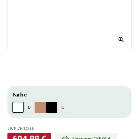
Farbe
D
G
UVP
760,00 €