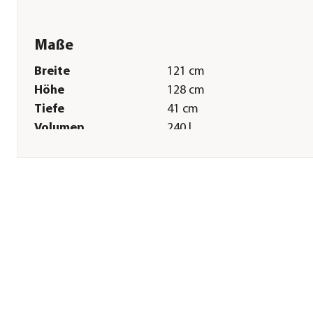
Maße
Breite
121 cm
Höhe
128 cm
Tiefe
41 cm
Volumen
240 l
Gewicht
80,3 kg
Technische Details
Funktionen
Innenfilter