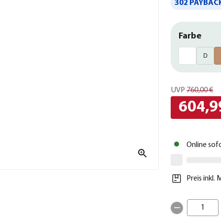
302 PAYBACK
Farbe
D
UVP
760,00 €
604,9
Online sof
Preis inkl.
1