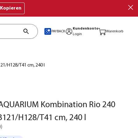
Kopieren
Kundenkonto
PAYBACK
Warenkorb
Login
21/H128/T41 cm, 240 l
AQUARIUM Kombination Rio 240
 B121/H128/T41 cm, 240 l
0
)