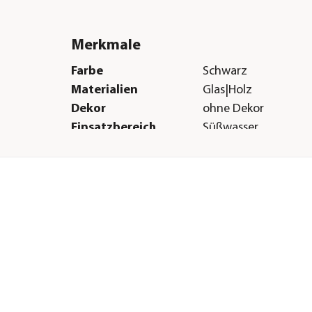
Merkmale
Farbe
Schwarz
Materialien
Glas|Holz
Dekor
ohne Dekor
Einsatzbereich
Süßwasser
Sonstiges
Marke
JUWEL® AQUARIUM
Lieferumfang
Aquarium inkl. Multi
120 Einsatzleuchte, 
Innenfilter, Eccoflow
Aquarienpumpe, Aq
Regelheizer 200 Wat
Hinweis
Traglast Unterschran