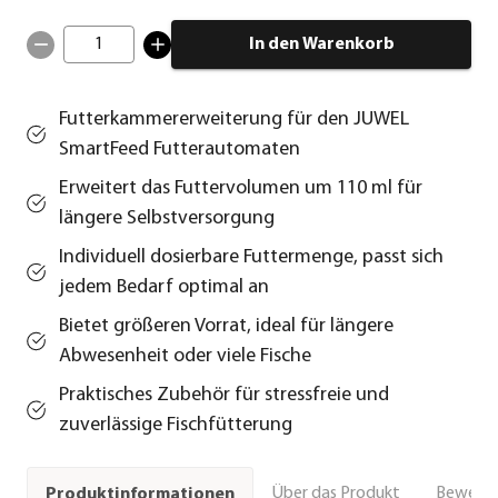
1
In den Warenkorb
Futterkammererweiterung für den JUWEL
SmartFeed Futterautomaten
Erweitert das Futtervolumen um 110 ml für
längere Selbstversorgung
Individuell dosierbare Futtermenge, passt sich
jedem Bedarf optimal an
Bietet größeren Vorrat, ideal für längere
Abwesenheit oder viele Fische
Praktisches Zubehör für stressfreie und
zuverlässige Fischfütterung
Über das Produkt
Bewert
Produktinformationen