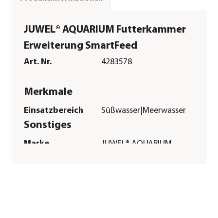
JUWEL® AQUARIUM Futterkammer
Erweiterung SmartFeed
Art. Nr.
4283578
Merkmale
Einsatzbereich
Süßwasser|Meerwasser
Sonstiges
Marke
JUWEL® AQUARIUM
Herstellerangaben
Land
DE
Firma
JUWEL Aquarium AG
& Co. KG
E-Mail
service@juwel-