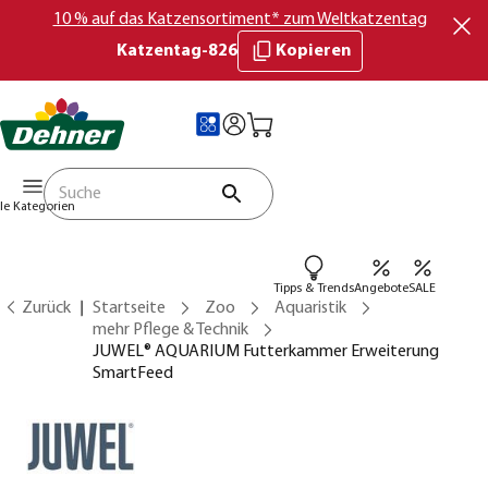
10 % auf das Katzensortiment* zum Weltkatzentag
Katzentag-826
Kopieren
lle Kategorien
Tipps & Trends
Angebote
SALE
Zurück
Startseite
Zoo
Aquaristik
mehr Pflege & Technik
JUWEL® AQUARIUM Futterkammer Erweiterung
SmartFeed