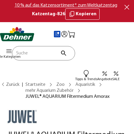
10 % auf das Katzensortiment* zum Weltkatzentag
Katzentag-826
Kopieren
lle Kategorien
Tipps & Trends
Angebote
SALE
Zurück
Startseite
Zoo
Aquaristik
mehr Aquarium Zubehör
JUWEL® AQUARIUM Filtermedium Amorax