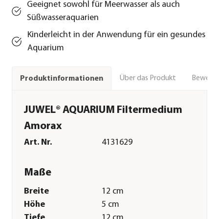
Geeignet sowohl für Meerwasser als auch
Süßwasseraquarien
Kinderleicht in der Anwendung für ein gesundes
Aquarium
Über das Produkt
Bewert
Produktinformationen
JUWEL® AQUARIUM Filtermedium
Amorax
Art. Nr.
4131629
Maße
Breite
12 cm
Höhe
5 cm
Tiefe
12 cm