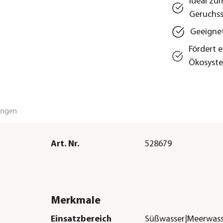
Ideal zu
Geruchss
Geeignet
Fördert 
Ökosyst
ungen
Art. Nr.
528679
Merkmale
Einsatzbereich
Süßwasser|Meerwass