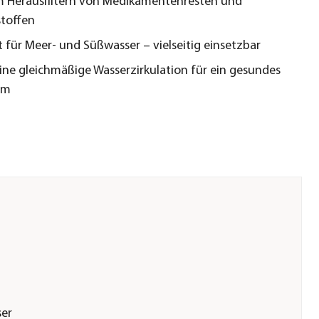
m Herausfiltern von Medikamentenresten und
toffen
 für Meer- und Süßwasser – vielseitig einsetzbar
eine gleichmäßige Wasserzirkulation für ein gesundes
em
er