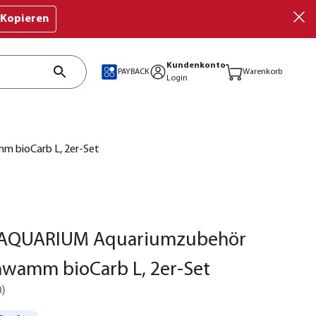
Kopieren
Kundenkonto
PAYBACK
Warenkorb
Login
 bioCarb L, 2er-Set
AQUARIUM Aquariumzubehör
hwamm bioCarb L, 2er-Set
0
)