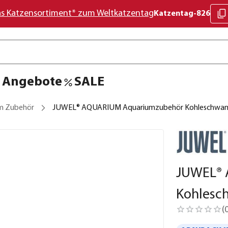
as Katzensortiment* zum Weltkatzentag
Katzentag-826
Angebote
SALE
m Zubehör
JUWEL® AQUARIUM Aquariumzubehör Kohleschwamm
JUWEL® 
Kohlesc
(