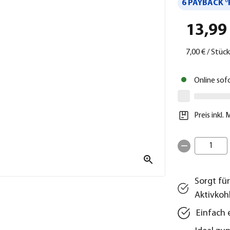
6 PAYBACK °
13,99
7,00 €
/
Stück
Online sof
Preis inkl.
1
Sorgt für
Aktivkoh
Einfach 