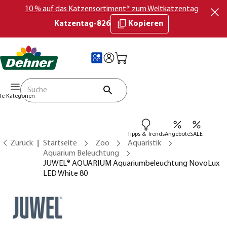
10 % auf das Katzensortiment* zum Weltkatzentag
Katzentag-826
Kopieren
lle Kategorien
Tipps & Trends
Angebote
SALE
Zurück
Startseite
Zoo
Aquaristik
Aquarium Beleuchtung
JUWEL® AQUARIUM Aquariumbeleuchtung NovoLux
LED White 80