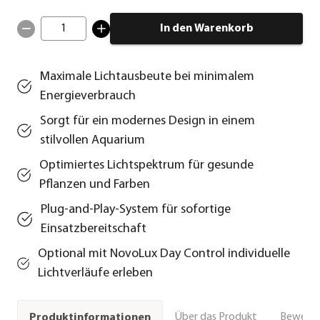
1
In den Warenkorb
Maximale Lichtausbeute bei minimalem
Energieverbrauch
Sorgt für ein modernes Design in einem
stilvollen Aquarium
Optimiertes Lichtspektrum für gesunde
Pflanzen und Farben
Plug-and-Play-System für sofortige
Einsatzbereitschaft
Optional mit NovoLux Day Control individuelle
Lichtverläufe erleben
Über das Produkt
Bewert
Produktinformationen