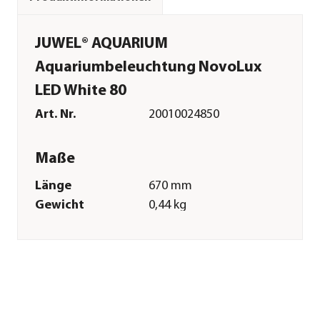
JUWEL® AQUARIUM
Aquariumbeleuchtung NovoLux
LED White 80
Art. Nr.
20010024850
Maße
Länge
670 mm
Gewicht
0,44 kg
Merkmale
Einsatzbereich
Süßwasser
Technische Details
Energieeffizienzklasse
F