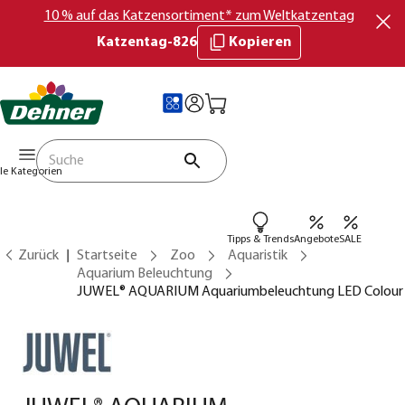
10 % auf das Katzensortiment* zum Weltkatzentag
Katzentag-826
Kopieren
lle Kategorien
Tipps & Trends
Angebote
SALE
Zurück
Startseite
Zoo
Aquaristik
Aquarium Beleuchtung
JUWEL® AQUARIUM Aquariumbeleuchtung LED Colour