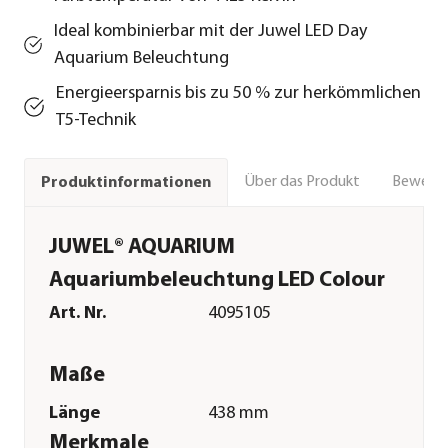
Ideal kombinierbar mit der Juwel LED Day
Aquarium Beleuchtung
Energieersparnis bis zu 50 % zur herkömmlichen
T5-Technik
Über das Produkt
Bewert
Produktinformationen
JUWEL® AQUARIUM
Aquariumbeleuchtung LED Colour
Art. Nr.
4095105
Maße
Länge
438 mm
Merkmale