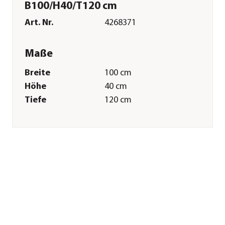
B100/H40/T120 cm
Art. Nr.
4268371
Maße
Breite
100 cm
Höhe
40 cm
Tiefe
120 cm
Gewicht
5,88 kg
Grundfläche
1,2 m²
Glasstärke
4 mm
Merkmale
Farbe
Transparent
Materialien
Kunststoff
Form
Rechteckig
Verglasungsart
Hohlkammerplatte 4