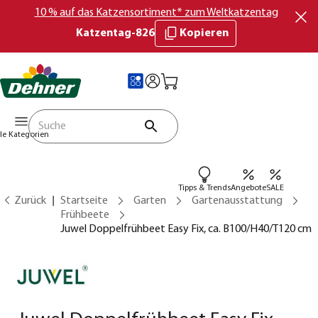
10 % auf das Katzensortiment* zum Weltkatzentag
Katzentag-826
Kopieren
lle Kategorien
Tipps & Trends
Angebote
SALE
Zurück
Startseite
Garten
Gartenausstattung
Frühbeete
Juwel Doppelfrühbeet Easy Fix, ca. B100/H40/T120 cm