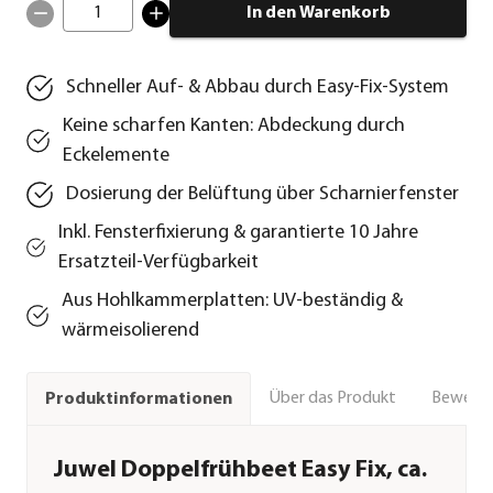
1
In den Warenkorb
Schneller Auf- & Abbau durch Easy-Fix-System
Keine scharfen Kanten: Abdeckung durch
Eckelemente
Dosierung der Belüftung über Scharnierfenster
Inkl. Fensterfixierung & garantierte 10 Jahre
Ersatzteil-Verfügbarkeit
Aus Hohlkammerplatten: UV-beständig &
wärmeisolierend
Über das Produkt
Bewert
Produktinformationen
Juwel Doppelfrühbeet Easy Fix, ca.