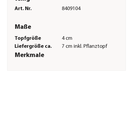
Art. Nr.
8409104
Maße
Topfgröße
4 cm
Liefergröße ca.
7 cm inkl. Pflanztopf
Merkmale
Farbe
Grün
Wuchsform
aufrecht
Besonderheiten
außergewöhnliche
Blattzeichnung
Pflege
Standort
hell|halbschattig|keine
direkte Sonne
Gießempfehlung
Mäßig