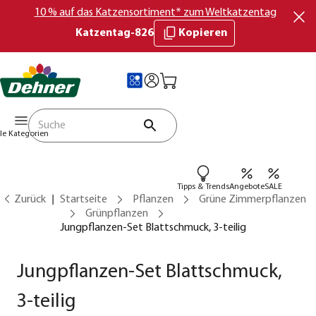
10 % auf das Katzensortiment* zum Weltkatzentag
Katzentag-826
Kopieren
lle Kategorien
Tipps & Trends
Angebote
SALE
Zurück
Startseite
Pflanzen
Grüne Zimmerpflanzen
Grünpflanzen
Jungpflanzen-Set Blattschmuck, 3-teilig
Jungpflanzen-Set Blattschmuck,
3-teilig