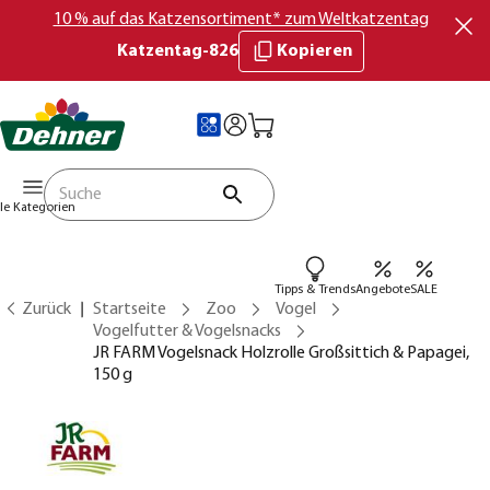
10 % auf das Katzensortiment* zum Weltkatzentag
Katzentag-826
Kopieren
lle Kategorien
Tipps & Trends
Angebote
SALE
Zurück
Startseite
Zoo
Vogel
Vogelfutter & Vogelsnacks
JR FARM Vogelsnack Holzrolle Großsittich & Papagei,
150 g