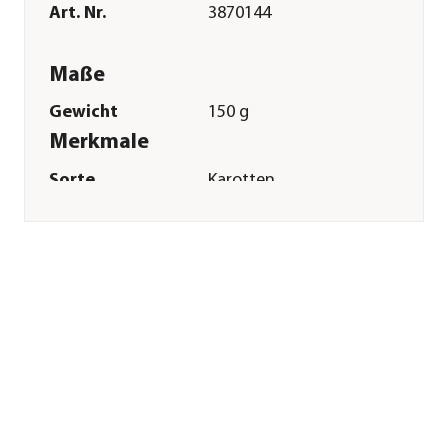
Art. Nr.
3870144
Maße
Gewicht
150 g
Merkmale
Sorte
Karotten
Futterart
Snack
Verpackung
Beutel
Sonstiges
Marke
JR FARM
Tierart
Großsittiche|Graupapageien|Pa
Herstellerangaben
Land
DE
Firma
JR Farm GmbH