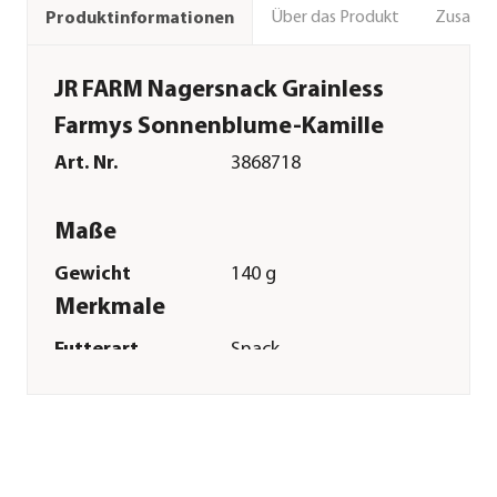
Über das Produkt
Zusamm
Produktinformationen
JR FARM Nagersnack Grainless
Farmys Sonnenblume-Kamille
Art. Nr.
3868718
Maße
Gewicht
140 g
Merkmale
Futterart
Snack
Spezialfutter
Getreidefrei
Sonstiges
Marke
JR FARM
Tierart
Rennmäuse|Hamster|Zwerghams