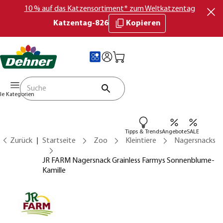
10 % auf das Katzensortiment* zum Weltkatzentag
Katzentag-826
Kopieren
lle Kategorien
Tipps & Trends
Angebote
SALE
Zurück
Startseite
Zoo
Kleintiere
Nagersnacks
JR FARM Nagersnack Grainless Farmys Sonnenblume-
Kamille