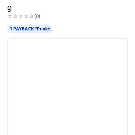
g
(
0
)
1 PAYBACK °Punkt