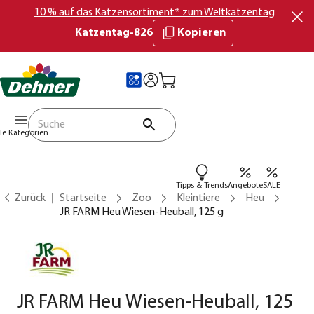
10 % auf das Katzensortiment* zum Weltkatzentag
Katzentag-826
Kopieren
lle Kategorien
Tipps & Trends
Angebote
SALE
Zurück
Startseite
Zoo
Kleintiere
Heu
JR FARM Heu Wiesen-Heuball, 125 g
JR FARM Heu Wiesen-Heuball, 125