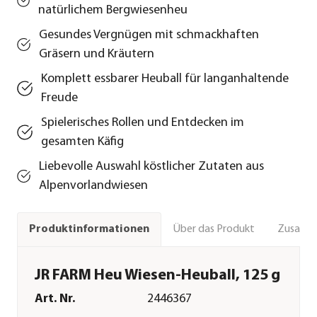
natürlichem Bergwiesenheu
Gesundes Vergnügen mit schmackhaften
Gräsern und Kräutern
Komplett essbarer Heuball für langanhaltende
Freude
Spielerisches Rollen und Entdecken im
gesamten Käfig
Liebevolle Auswahl köstlicher Zutaten aus
Alpenvorlandwiesen
Über das Produkt
Zusamm
Produktinformationen
JR FARM Heu Wiesen-Heuball, 125 g
Art. Nr.
2446367