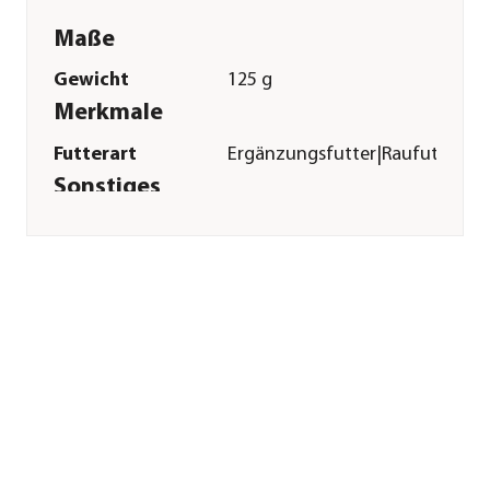
Maße
Gewicht
125 g
Merkmale
Futterart
Ergänzungsfutter|Raufutter
Sonstiges
Marke
JR FARM
Tierart
Hamster|Zwerghamster|Meersc
Herstellerangaben
Land
DE
Firma
JR Farm GmbH
E-Mail
info@jr-farm.com
Straße
Am Schlarpfengrund
Hausnummer
5
Postleitzahl
86684