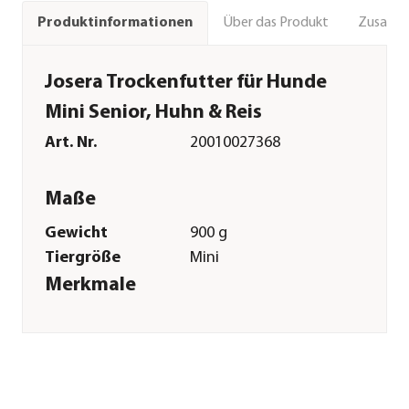
Über das Produkt
Zusamm
Produktinformationen
Josera Trockenfutter für Hunde
Mini Senior, Huhn & Reis
Art. Nr.
20010027368
Maße
Gewicht
900 g
Tiergröße
Mini
Merkmale
Sorte
Huhn|Reis
Futterart
Trockenfutter
Spezialfutter
Glutenfrei|Senior|Allergiker
Verpackung
Beutel