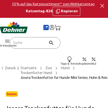
10 % auf das Katzensortiment* zum Weltkatzentag
Katzentag-826
Kopieren
lle Kategorien
Tipps & Trends
Angebote
SALE
Zurück
Startseite
Zoo
Hund
Trockenfutter Hund
Josera Trockenfutter für Hunde Mini Senior, Huhn & Reis