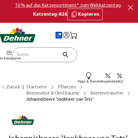
10 % auf das Katzensortiment* zum Weltkatzentag
Katzentag-826
Kopieren
lle Kategorien
Tipps & Trends
Angebote
SALE
Zurück
Startseite
Pflanzen
Beerenobst & Obstbäume
Beerensträucher
Johannisbeere 'Jonkheer van Tets'