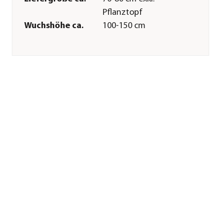
Pflanztopf
Wuchshöhe ca.
100-150 cm
Merkmale
Farbe
Rot
Blütezeit
April
Erntezeit
Juni|Juli
Wuchsform
Busch
Lebenszyklus
mehrjährig
Pflege
Standort
sonnig|halbschattig
Bodenbeschaffenheit
durchlässig|nährstoffreich
Winterhart
Ja
Pflanzzeit
ganzjährig
Düngung
bei Neupflanzung
sowie zum Austrieb