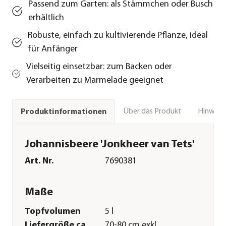
Passend zum Garten: als Stämmchen oder Busch
erhältlich
Robuste, einfach zu kultivierende Pflanze, ideal
für Anfänger
Vielseitig einsetzbar: zum Backen oder
Verarbeiten zu Marmelade geeignet
Über das Produkt
Hinweise
Produktinformationen
Johannisbeere 'Jonkheer van Tets'
Art. Nr.
7690381
Maße
Topfvolumen
5 l
Liefergröße ca.
70-80 cm exkl.