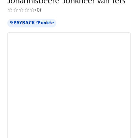
Johannisbeere 'Jonkheer van Tets'
(
0
)
9 PAYBACK °Punkte