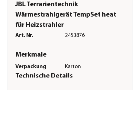
JBL Terrarientechnik
Wärmestrahlgerät TempSet heat
für Heizstrahler
Art. Nr.
2453876
Merkmale
Verpackung
Karton
Technische Details
Leistung
160 W
Funktionen
Beheizung
Fassung
E27
Sonstiges
Marke
JBL
Tierart
Reptilien