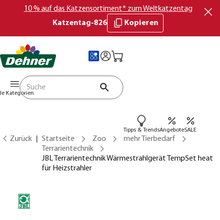
10 % auf das Katzensortiment* zum Weltkatzentag
Katzentag-826
Kopieren
lle Kategorien
Tipps & Trends
Angebote
SALE
Zurück
Startseite
Zoo
mehr Tierbedarf
Terrarientechnik
JBL Terrarientechnik Wärmestrahlgerät TempSet heat
für Heizstrahler