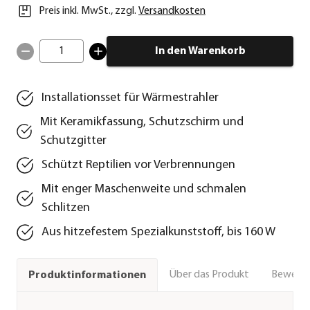
Preis inkl. MwSt.
,
zzgl.
Versandkosten
1
In den Warenkorb
Installationsset für Wärmestrahler
Mit Keramikfassung, Schutzschirm und
Schutzgitter
Schützt Reptilien vor Verbrennungen
Mit enger Maschenweite und schmalen
Schlitzen
Aus hitzefestem Spezialkunststoff, bis 160 W
Über das Produkt
Bewert
Produktinformationen